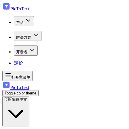
PicToText
产品
解决方案
开发者
定价
打开主菜单
PicToText
Toggle color theme
🇨🇳
简体中文