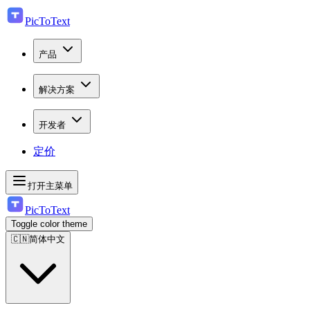
PicToText
产品
解决方案
开发者
定价
打开主菜单
PicToText
Toggle color theme
🇨🇳
简体中文